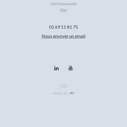
91070 Bondoufle
Plan
01 69 11 81 75
Nous envoyer un email
CGV
MADE BY