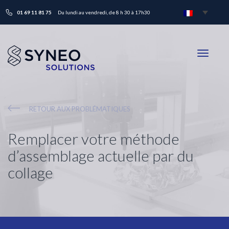
01 69 11 81 75
Du lundi au vendredi, de 8 h 30 à 17h30
Toggle
navigati
RETOUR AUX PROBLÉMATIQUES
Remplacer votre méthode
d’assemblage actuelle par du
collage