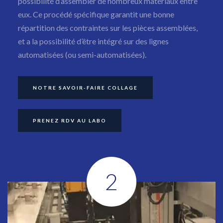
possibilité d’assembler de nombreux matériaux entre
eux. Ce procédé spécifique garantit une bonne
Traitement de surface
répartition des contraintes sur les pièces assemblées,
et a la possibilité d’être intégré sur des lignes
Robot de dosage
automatisées (ou semi-automatisées).
Lampes UV
NOTRE SAVOIR-FAIRE COLLAGE
Consommables et accessoires
PRENEZ RDV AU LABO
Sur-mesure
2