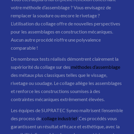
votre méthode d’assemblage ? Vous envisagez de
Nos réalisations
remplacer la soudure ou encore le rivetage ?
L’utilisation du collage offre de nouvelles perspectives
Actualités
pour les assemblages en construction mécaniques.
Aucun autre procédé n’offre une polyvalence
NOUS CONTACTER
comparable !
De nombreux tests réalisés démontrent clairement la
supériorité du collage sur des
méthodes d’assemblage
des métaux plus classiques telles que le vissage,
rivetage ou soudage. Le collage allège les assemblages
et renforce les constructions soumises à des
contraintes mécaniques extrêmement élevées.
Colles, résines et silicones
Les équipes de SUPRATEC Syneo maîtrisent l’ensemble
Systèmes de dosage
des process de
collage industriel
. Ces procédés vous
garantissent un résultat efficace et esthétique, avec la
Systèmes de vidange