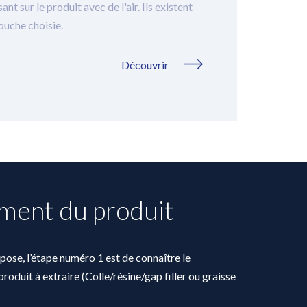
r le produit avec de l'air. Ils existent
touche choisie.
Découvrir
ment du produit
ose, l’étape numéro 1 est de connaître le
roduit à extraire (Colle/résine/gap filler ou graisse