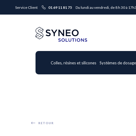
Service Client
01 69 11 81 75
Du lundi au vendredi, de 8 h 30 à 17h
Colles, résines et silicones
Systèmes de dosag
RETOUR