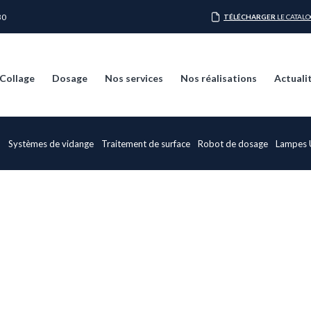
30
TÉLÉCHARGER
LE CATAL
Collage
Dosage
Nos services
Nos réalisations
Actuali
e
Systèmes de vidange
Traitement de surface
Robot de dosage
Lampes