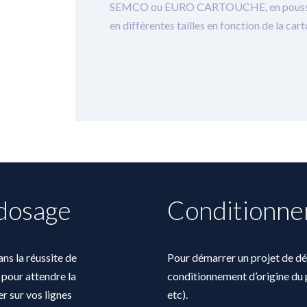
SEMCO ou EURO CARTOUCHE, en poussant su
en différentes tailles en fonction de la car
 dosage
Conditionne
ns la réussite de
Pour démarrer un projet de dép
 pour attendre la
conditionnement d’origine du p
er sur vos lignes
etc).