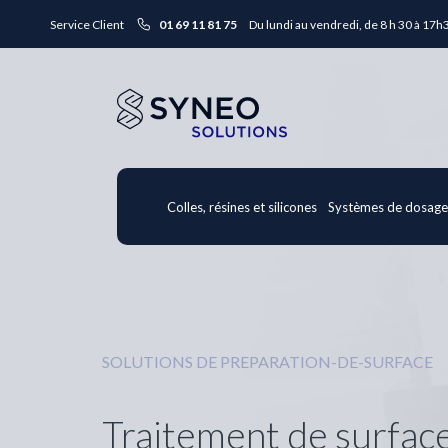
Service Client
01 69 11 81 75
Du lundi au vendredi, de 8 h 30 à 17h
Colles, résines et silicones
Systèmes de dosag
SOLUTIONS DE PREPARATION-DE-SURFACE
Traitement de surfac