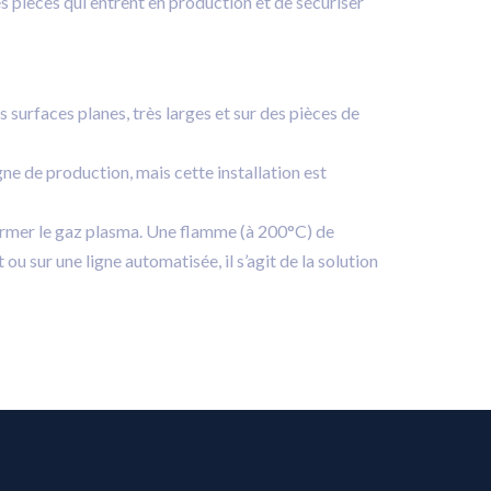
les pièces qui entrent en production et de sécuriser
es surfaces planes, très larges et sur des pièces de
gne de production, mais cette installation est
r former le gaz plasma. Une flamme (à 200°C) de
u sur une ligne automatisée, il s’agit de la solution