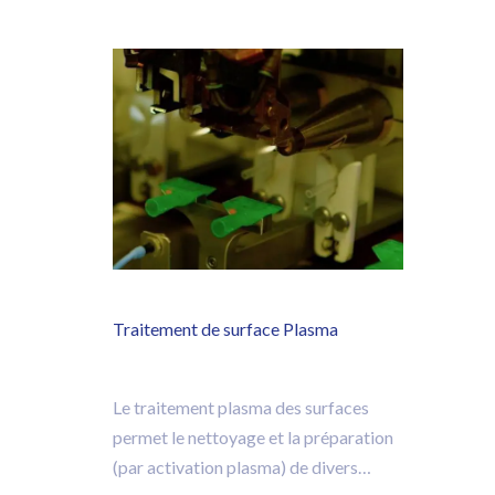
Traitement de surface Plasma
Le traitement plasma des surfaces
permet le nettoyage et la préparation
(par activation plasma) de divers