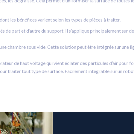
pièces, les dégraisse. Cela permet d’uniformiser la surface de toutes 
dont les bénéfices varient selon les types de pièces à traiter.
nés de part et d’autre du support. Il s’applique principalement sur d
s une chambre sous vide. Cette solution peut être intégrée sur une li
énérateur de haut voltage qui vient éclater des particules d’air pou
ur traiter tout type de surface. Facilement intégrable sur un robot o