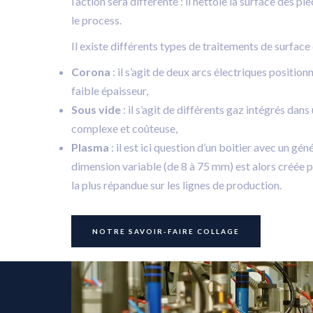
l’action sera différente : il nettoie la surface des 
le process.
Il existe différents types de traitements de surface 
Corona
: il s’agit de deux arcs électriques position
faible épaisseur,
Sous vide
: il s’agit de différents gaz intégrés dan
complexe et coûteuse,
Plasma
: il est ici question d’un boitier avec un g
dimension variable (de 8 à 75 mm) est alors créée po
la plus répandue sur les lignes de production.
NOTRE SAVOIR-FAIRE COLLAGE