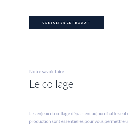
matériaux en vue du collage des
pièces.
CONSULTER CE PRODUIT
Notre savoir faire
Le collage
Les enjeux du collage dépassent aujourd’hui le seul 
production sont essentielles pour vous permettre u