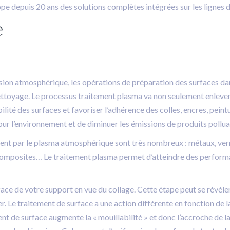
 depuis 20 ans des solutions complètes intégrées sur les lignes de
e
sion atmosphérique, les opérations de préparation des surfaces dan
e nettoyage. Le processus traitement plasma va non seulement enlev
ité des surfaces et favoriser l’adhérence des colles, encres, peint
pour l’environnement et de diminuer les émissions de produits pollu
ment par le plasma atmosphérique sont très nombreux : métaux, verr
composites… Le traitement plasma permet d’atteindre des performa
ce de votre support en vue du collage. Cette étape peut se révéler ê
r. Le traitement de surface a une action différente en fonction de la 
nt de surface augmente la « mouillabilité » et donc l’accroche de la