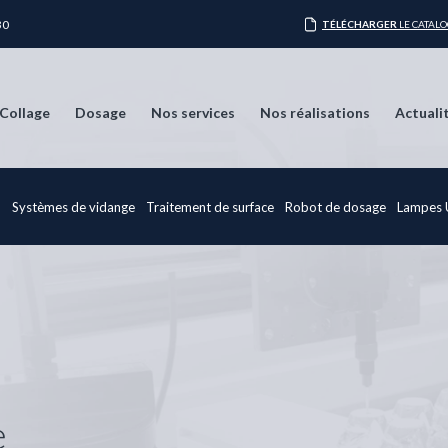
30
TÉLÉCHARGER
LE CATAL
Collage
Dosage
Nos services
Nos réalisations
Actuali
e
Systèmes de vidange
Traitement de surface
Robot de dosage
Lampes
e