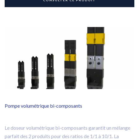
CONSULTER CE PRODUIT
Traitement de surface
Robot de dosage
Lampes UV
Consommables et accessoires
Sur-mesure
Pompe volumétrique bi-composants
Le doseur volumétrique bi-composants garantit un mélange
parfait des 2 produits pour des ratios de 1/1 à 10/1. La