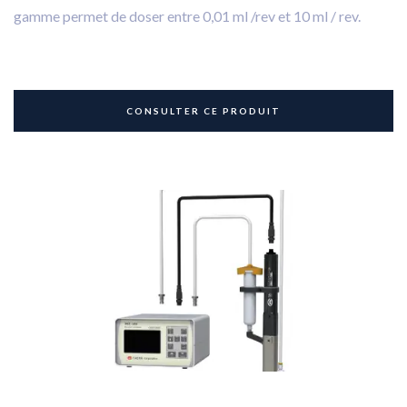
gamme permet de doser entre 0,01 ml /rev et 10 ml / rev.
CONSULTER CE PRODUIT