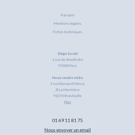
À propos
Mentions légales
Fiches techniques
Siège Social
1 rue de Stockholm
75008 Paris
Nous rendre visite
3 rue Bernard Palissy
ZI La Marinière
91070 Bondoufle
Plan
01 69 11 81 75
Nous envoyer un email