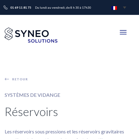
01 69 11 81 75
Du lundi au vendredi, de 8 h 30 à 17h30
Toggle
navigati
RETOUR
SYSTÈMES DE VIDANGE
Réservoirs
Les réservoirs sous pressions et les réservoirs gravitaires