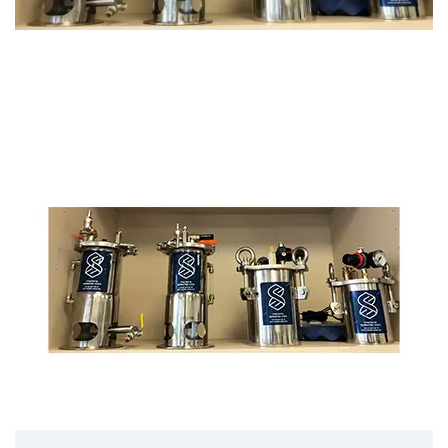
NOUS CONTACTER
Colles, résines et silicones
Systèmes de dosage
Systèmes de vidange
Traitement de surface
Robot de dosage