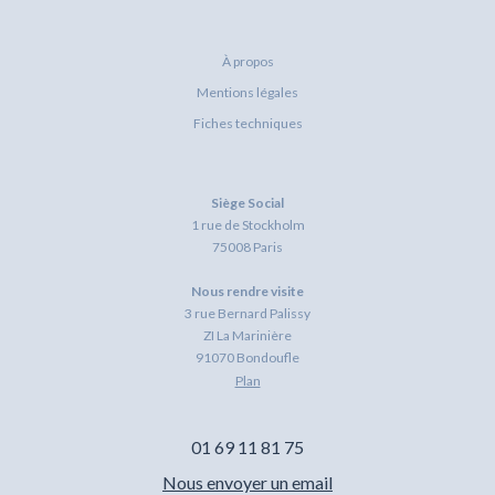
À propos
Mentions légales
Fiches techniques
Siège Social
1 rue de Stockholm
75008 Paris
Nous rendre visite
3 rue Bernard Palissy
ZI La Marinière
91070 Bondoufle
Plan
01 69 11 81 75
Nous envoyer un email