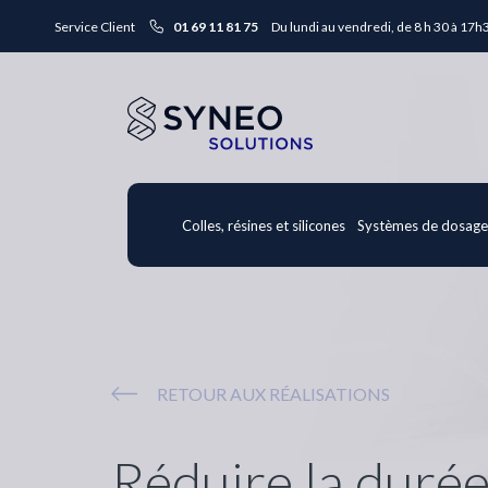
Service Client
01 69 11 81 75
Du lundi au vendredi, de 8 h 30 à 17h
Colles, résines et silicones
Systèmes de dosag
RETOUR AUX RÉALISATIONS
Réduire la durée