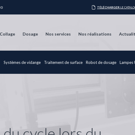
30
TÉLÉCHARGER
LE CATAL
Collage
Dosage
Nos services
Nos réalisations
Actuali
e
Systèmes de vidange
Traitement de surface
Robot de dosage
Lampes
 du cycle lors du