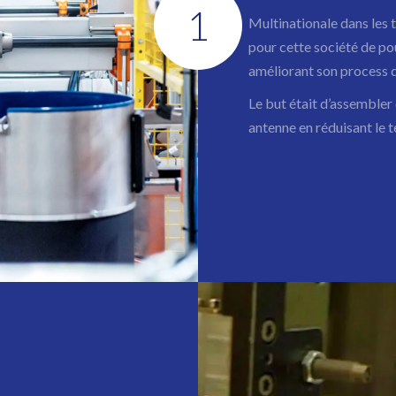
1
Multinationale dans les 
pour cette société de po
améliorant son process d
Le but était d’assembler
antenne en réduisant le 