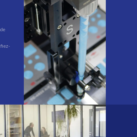
 de
s
fiez-