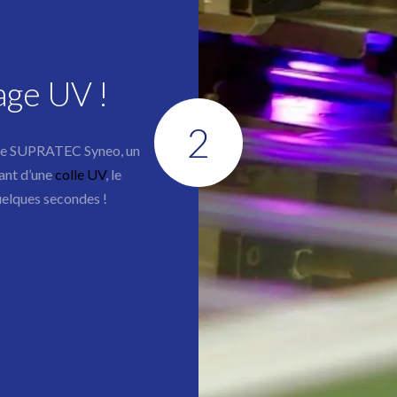
lage UV !
2
e de SUPRATEC Syneo, un
sant d’une
colle UV
, le
uelques secondes !