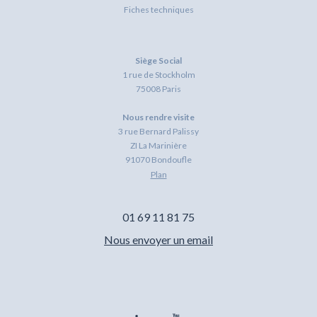
Fiches techniques
Siège Social
1 rue de Stockholm
75008 Paris
Nous rendre visite
3 rue Bernard Palissy
ZI La Marinière
91070 Bondoufle
Plan
01 69 11 81 75
Nous envoyer un email