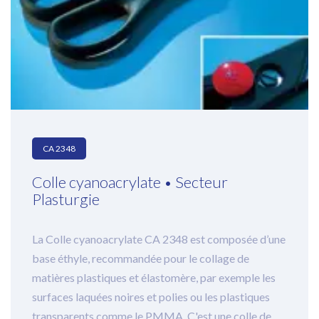
CA 2348
Colle cyanoacrylate • Secteur
Plasturgie
La Colle cyanoacrylate CA 2348 est composée d’une
base éthyle, recommandée pour le collage de
matières plastiques et élastomère, par exemple les
surfaces laquées noires et polies ou les plastiques
transparents comme le PMMA. C'est une colle de