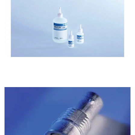
NOUS CONTACTER
Colles, résines et silicones
Systèmes de dosage
Systèmes de vidange
Traitement de surface
Robot de dosage