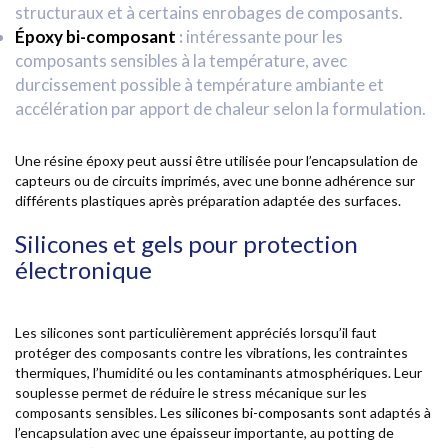
structuraux et à certains enrobages de composants.
Époxy bi-composant
:
intéressante pour les
composants sensibles à la température, avec
durcissement possible à température ambiante et
accélération par apport de chaleur selon la formulation.
Une résine époxy peut aussi être utilisée pour l’encapsulation de
capteurs ou de circuits imprimés, avec une bonne adhérence sur
différents plastiques après préparation adaptée des surfaces.
Silicones et gels pour protection
électronique
Les silicones sont particulièrement appréciés lorsqu’il faut
protéger des composants contre les vibrations, les contraintes
thermiques, l’humidité ou les contaminants atmosphériques. Leur
souplesse permet de réduire le stress mécanique sur les
composants sensibles. Les
silicones bi-composants
sont adaptés à
l’encapsulation avec une épaisseur importante, au potting de