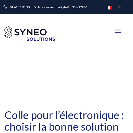
01 69 11 81 75
Du lundi au vendredi, de 8 h 30 à 17h30
Toggle
navigati
Colle pour l’électronique :
choisir la bonne solution