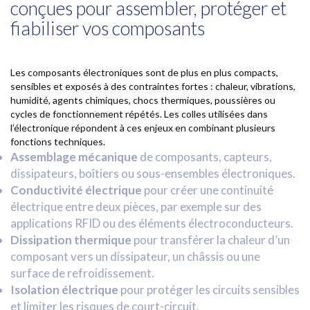
conçues pour assembler, protéger et
fiabiliser vos composants
Collage
Les composants électroniques sont de plus en plus compacts,
Dosage
sensibles et exposés à des contraintes fortes : chaleur, vibrations,
humidité, agents chimiques, chocs thermiques, poussières ou
cycles de fonctionnement répétés. Les colles utilisées dans
Nos services
l’électronique répondent à ces enjeux en combinant plusieurs
fonctions techniques.
Nos réalisations
Assemblage mécanique
de composants, capteurs,
dissipateurs, boîtiers ou sous-ensembles électroniques.
Actualités
Conductivité électrique
pour créer une continuité
électrique entre deux pièces, par exemple sur des
NOUS CONTACTER
applications RFID ou des éléments électroconducteurs.
Dissipation thermique
pour transférer la chaleur d’un
composant vers un dissipateur, un châssis ou une
surface de refroidissement.
Isolation électrique
pour protéger les circuits sensibles
et limiter les risques de court-circuit.