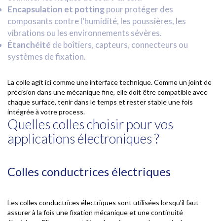
Encapsulation et potting
pour protéger des
composants contre l’humidité, les poussières, les
Colles, résines et silicones
vibrations ou les environnements sévères.
Étanchéité
de boîtiers, capteurs, connecteurs ou
systèmes de fixation.
Systèmes de dosage
La colle agit ici comme une interface technique. Comme un joint de
Systèmes de vidange
précision dans une mécanique fine, elle doit être compatible avec
chaque surface, tenir dans le temps et rester stable une fois
Traitement de surface
intégrée à votre process.
Quelles colles choisir pour vos
applications électroniques ?
Robot de dosage
Lampes UV
Colles conductrices électriques
Consommables et accessoires
Les
colles conductrices électriques
sont utilisées lorsqu’il faut
assurer à la fois une fixation mécanique et une continuité
Sur-mesure