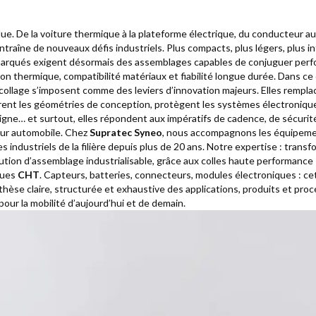
ue. De la voiture thermique à la plateforme électrique, du conducteur au 
traîne de nouveaux défis industriels. Plus compacts, plus légers, plus int
rqués exigent désormais des assemblages capables de conjuguer per
n thermique, compatibilité matériaux et fiabilité longue durée. Dans ce
collage s’imposent comme des leviers d’innovation majeurs. Elles remplac
rent les géométries de conception, protègent les systèmes électroniques
 ligne… et surtout, elles répondent aux impératifs de cadence, de sécurit
eur automobile. Chez
Supratec Syneo
, nous accompagnons les équipemen
es industriels de la filière depuis plus de 20 ans. Notre expertise : trans
ution d’assemblage industrialisable, grâce aux colles haute performance
ques
CHT
. Capteurs, batteries, connecteurs, modules électroniques : c
hèse claire, structurée et exhaustive des applications, produits et proc
pour la mobilité d’aujourd’hui et de demain.