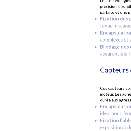
Les technologies
précision. Les ad
parfaite et une 
Fixation des 
tenue mécaniqu
Encapsulation
complexes et 
Blindage des
assurant à la f
Capteurs d
Ces capteurs son
moteur. Les ad
durée aux agress
Encapsulatio
idéal pour l’e
Fixation fiable
exposition à d