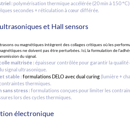
riel :
polymérisation thermique accélérée (20 min à 150 °C),
lques secondes + réticulation à cœur différée.
ultrasoniques et Hall sensors
ltrasons ou magnétiques intègrent des collages critiques où les perfor
gnétiques ne doivent pas être perturbées. Ici, la formulation de l’adhés
ansmission du signal.
olle maîtrisée :
épaisseur contrôlée pour garantir la qualité
u signal ultrasonique.
et stable :
formulations DELO avec dual curing
(lumière + cha
contraintes thermiques.
 sans stress :
formulations conçues pour limiter les contrain
fissures lors des cycles thermiques.
tion électronique