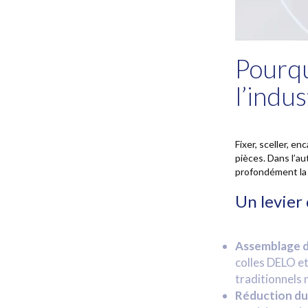
Pourqu
l’indu
Fixer, sceller, e
pièces. Dans l’au
profondément la l
Un levier
Assemblage d
colles DELO e
traditionnels 
Réduction du