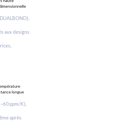
ès haute
 dimensionnelle
ELO DUALBOND),
és aux designs
rices,
température
tance longue
1–60 ppm/K),
même après