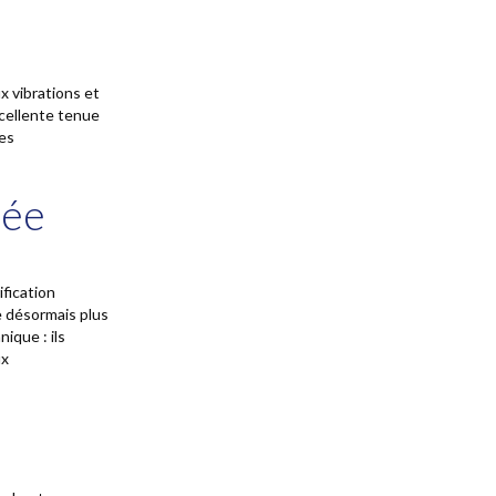
x vibrations et
cellente tenue
les
uée
fication
e désormais plus
ique : ils
ux