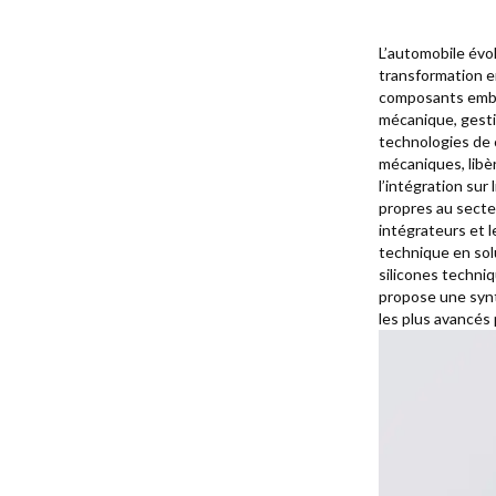
L’automobile évol
transformation en
composants emba
mécanique, gestio
technologies de 
mécaniques, libè
l’intégration sur
propres au sect
intégrateurs et l
technique en sol
silicones techni
propose une synt
les plus avancés 