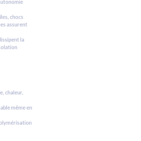
’autonomie
iles, chocs
ues assurent
issipent la
solation
e, chaleur,
 fiable même en
polymérisation