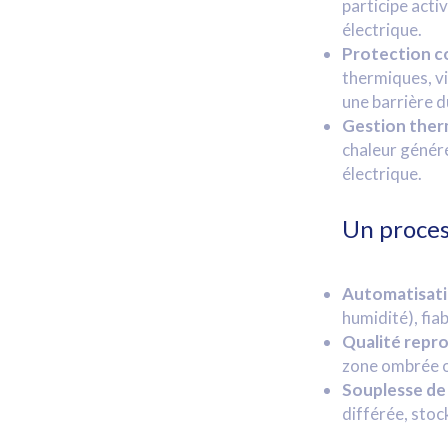
participe acti
électrique.
Protection co
thermiques, vi
une barrière d
Gestion ther
chaleur généré
électrique.
Un proces
Automatisatio
humidité), fiab
Qualité repr
zone ombrée 
Souplesse de
différée, sto