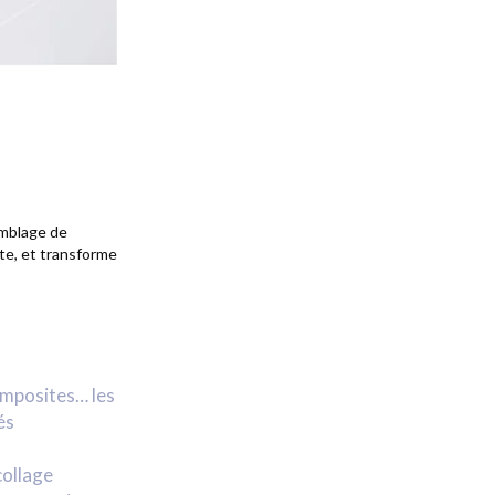
semblage de
ste, et transforme
omposites… les
és
collage