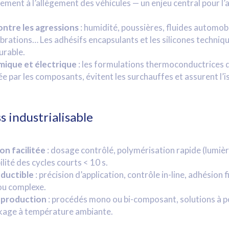
vement à l’allègement des véhicules — un enjeu central pour l
ntre les agressions
: humidité, poussières, fluides automob
brations… Les adhésifs encapsulants et les silicones techniq
urable.
mique et électrique
: les formulations thermoconductrices d
e par les composants, évitent les surchauffes et assurent l’i
s industrialisable
n facilitée
: dosage contrôlé, polymérisation rapide (lumièr
ilité des cycles courts < 10 s.
oductible
: précision d’application, contrôle in-line, adhésion
ou complexe.
 production
: procédés mono ou bi-composant, solutions à 
ckage à température ambiante.