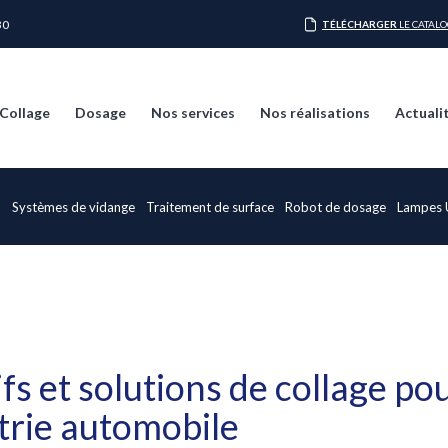
30
TÉLÉCHARGER
LE CATAL
Collage
Dosage
Nos services
Nos réalisations
Actuali
e
Systèmes de vidange
Traitement de surface
Robot de dosage
Lampes
fs et solutions de collage po
strie automobile