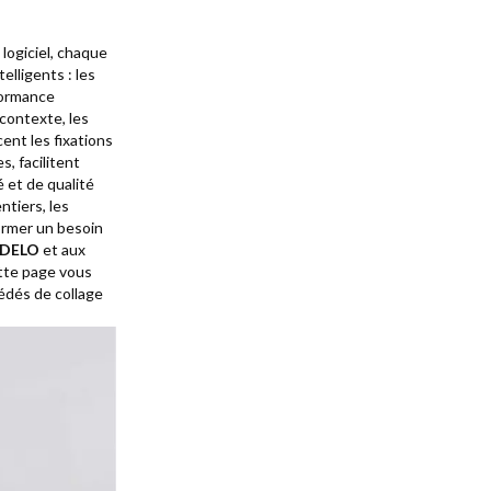
logiciel, chaque
elligents : les
formance
 contexte, les
ent les fixations
, facilitent
é et de qualité
tiers, les
former un besoin
DELO
et aux
ette page vous
édés de collage