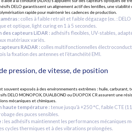
 d’aide à la conduite (ADAS) s’appuient sur des capteurs optiques de tr
hésifs DELO garantissent un alignement actif des lentilles, une stabilité
polymérisation rapide pour maintenir les cadences de production.
caméras :
colles à faible retrait et faible dégazage (ex. : D
e et optique, light curing en 1 à 5 secondes.
 des capteurs LiDAR :
adhésifs flexibles, UV-stables, adapt
aux matériaux variés.
 capteurs RADAR :
colles multifonctionnelles électroconduct
ois la fixation des antennes et l’étanchéité EMI.
e pression, de vitesse, de position
t souvent exposés à des environnements extrêmes : huile, carburant, 
hésifs DELO MONOPOX, DUALBOND ou DUOPOX CR assurent une résis
ions mécaniques et chimiques.
n haute température :
tenue jusqu’à +250 °C, faible CTE (1
nrobage des puces sensibles.
 :
les adhésifs maintiennent les performances mécaniques 
es cycles thermiques et à des vibrations prolongées.