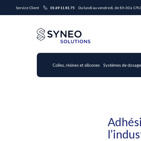
Service Client
01 69 11 81 75
Du lundi au vendredi, de 8 h 30 à 17h
Colles, résines et silicones
Systèmes de dosag
Adhési
l’indu