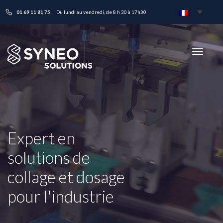
01 69 11 81 75
Du lundi au vendredi, de 8 h 30 à 17h30
Toggle
navigati
Expert en
solutions de
collage et dosage
pour l'industrie