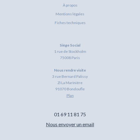
À propos
Mentions légales
Fiches techniques
Siège Social
1 rue de Stockholm
75008 Paris
Nous rendre visite
3 rue Bernard Palissy
ZI La Marinière
91070 Bondoufle
Plan
01 69 11 81 75
Nous envoyer un email